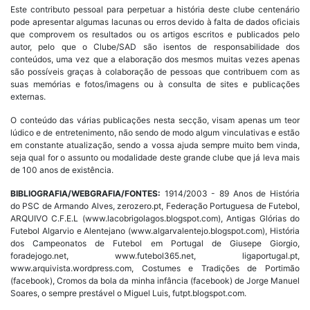
Este contributo pessoal para perpetuar a história deste clube centenário
pode apresentar algumas lacunas ou erros devido à falta de dados oficiais
que comprovem os resultados ou os artigos escritos e publicados pelo
autor, pelo que o Clube/SAD são isentos de responsabilidade dos
conteúdos, uma vez que a elaboração dos mesmos muitas vezes apenas
são possíveis graças à colaboração de pessoas que contribuem com as
suas memórias e fotos/imagens ou à consulta de sites e publicações
externas.
O conteúdo das várias publicações nesta secção, visam apenas um teor
lúdico e de entretenimento, não sendo de modo algum vinculativas e estão
em constante atualização, sendo a vossa ajuda sempre muito bem vinda,
seja qual for o assunto ou modalidade deste grande clube que já leva mais
de 100 anos de existência.
BIBLIOGRAFIA/WEBGRAFIA/FONTES:
1914/2003 - 89 Anos de História
do PSC de Armando Alves, zerozero.pt, Federação Portuguesa de Futebol,
ARQUIVO C.F.E.L (www.lacobrigolagos.blogspot.com), Antigas Glórias do
Futebol Algarvio e Alentejano (www.algarvalentejo.blogspot.com), História
dos Campeonatos de Futebol em Portugal de Giusepe Giorgio,
foradejogo.net, www.futebol365.net, ligaportugal.pt,
www.arquivista.wordpress.com, Costumes e Tradições de Portimão
(facebook), Cromos da bola da minha infância (facebook) de Jorge Manuel
Soares, o sempre prestável o Miguel Luis, futpt.blogspot.com.