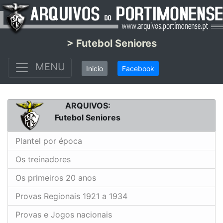
> Futebol Seniores
MENU
Inicio
Facebook
ARQUIVOS:
Futebol Seniores
Plantel por época
Os treinadores
Os primeiros 20 anos
Provas Regionais 1921 a 1934
Provas e Jogos nacionais