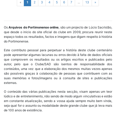
«
1
2
3
4
5
6
7
...
13
»
Os
Arquivos do Portimonense online
, são um projecto de Lúcio Sacristão,
que desde o inicio do site oficial do clube em 2009, procura reunir neste
espaço todos os resultados, factos e imagens que digam respeito à história
do Portimonense.
Este contributo pessoal para perpetuar a história deste clube centenário
pode apresentar algumas lacunas ou erros devido à falta de dados oficiais
que comprovem os resultados ou os artigos escritos e publicados pelo
autor, pelo que o Clube/SAD são isentos de responsabilidade dos
conteúdos, uma vez que a elaboração dos mesmos muitas vezes apenas
são possíveis graças à colaboração de pessoas que contribuem com as
suas memórias e fotos/imagens ou à consulta de sites e publicações
externas.
O conteúdo das várias publicações nesta secção, visam apenas um teor
lúdico e de entretenimento, não sendo de modo algum vinculativas e estão
em constante atualização, sendo a vossa ajuda sempre muito bem vinda,
seja qual for o assunto ou modalidade deste grande clube que já leva mais
de 100 anos de existência.