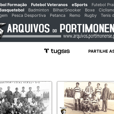
ebol Formação
Futebol Veteranos
eSports
Futebol Pra
Basquetebol
Badminton
Bilhar/Snooker
Boxe
Ciclism
agem
Pesca Desportiva
Petanca
Remo
Rugby
Tenis 
PARTILHE A