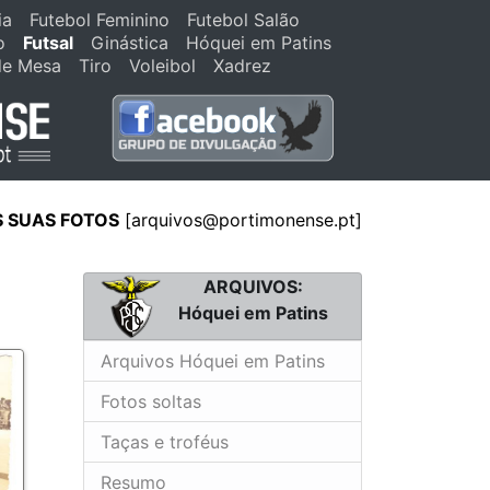
ia
Futebol Feminino
Futebol Salão
o
Futsal
Ginástica
Hóquei em Patins
de Mesa
Tiro
Voleibol
Xadrez
S SUAS FOTOS
[arquivos@portimonense.pt]
ARQUIVOS:
Hóquei em Patins
Arquivos Hóquei em Patins
Fotos soltas
Taças e troféus
Resumo