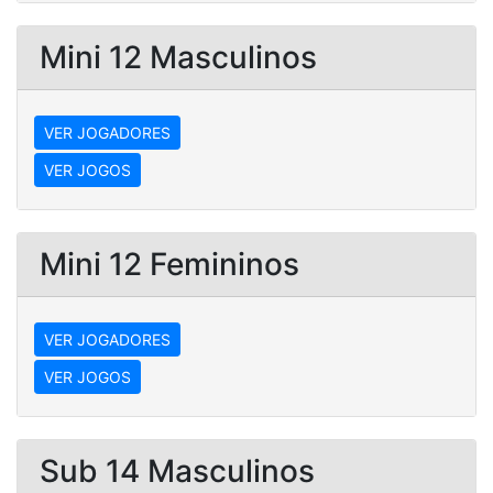
Mini 12 Masculinos
VER JOGADORES
VER JOGOS
Mini 12 Femininos
VER JOGADORES
VER JOGOS
Sub 14 Masculinos