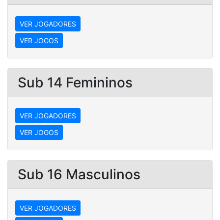
VER JOGADORES
VER JOGOS
Sub 14 Femininos
VER JOGADORES
VER JOGOS
Sub 16 Masculinos
VER JOGADORES