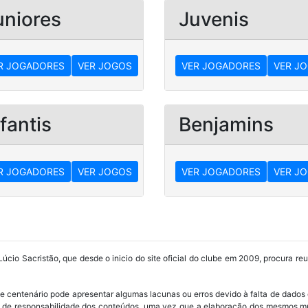
uniores
Juvenis
R JOGADORES
VER JOGOS
VER JOGADORES
VER J
fantis
Benjamins
R JOGADORES
VER JOGOS
VER JOGADORES
VER J
Lúcio Sacristão, que desde o inicio do site oficial do clube em 2009, procura re
ube centenário pode apresentar algumas lacunas ou erros devido à falta de dados 
os de responsabilidade dos conteúdos, uma vez que a elaboração dos mesmos m