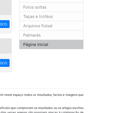
Fotos soltas
Taças e troféus
OGOS
Arquivos Futsal
Palmarés
Página Inicial
OGOS
unir neste espaço todos os resultados, factos e imagens que
oficiais que comprovem os resultados ou os artigos escritos
uitas vezes apenas são possíveis graças à colaboração de