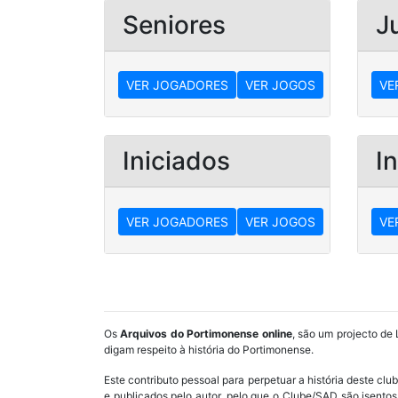
Seniores
J
VER JOGADORES
VER JOGOS
VE
Iniciados
In
VER JOGADORES
VER JOGOS
VE
Os
Arquivos do Portimonense online
, são um projecto de 
digam respeito à história do Portimonense.
Este contributo pessoal para perpetuar a história deste cl
e publicados pelo autor, pelo que o Clube/SAD são isent