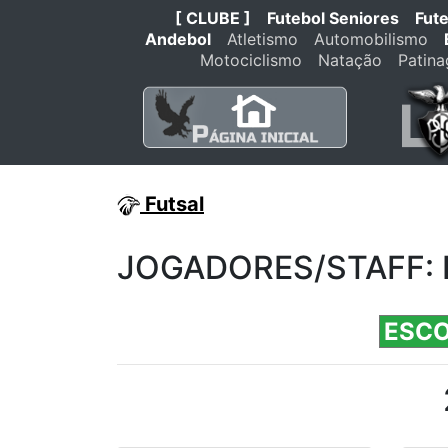
[ CLUBE ]
Futebol Seniores
Fut
Andebol
Atletismo
Automobilismo
Motociclismo
Natação
Patin
Futsal
JOGADORES/STAFF: F