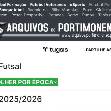
ebol Formação
Futebol Veteranos
eSports
Futebol Pra
Basquetebol
Badminton
Bilhar/Snooker
Boxe
Ciclism
agem
Pesca Desportiva
Petanca
Remo
Rugby
Tenis 
PARTILHE A
utsal
2025/2026