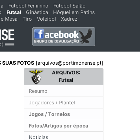
ia
Futebol Feminino
Futebol Salão
o
Futsal
Ginástica
Hóquei em Patins
de Mesa
Tiro
Voleibol
Xadrez
S SUAS FOTOS
[arquivos@portimonense.pt]
ARQUIVOS:
Futsal
Resumo
Jogadores / Plantel
Jogos / Torneios
Fotos/Artigos por época
Noticias