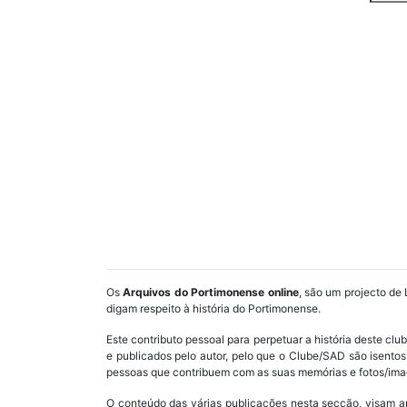
Os
Arquivos do Portimonense online
, são um projecto de 
digam respeito à história do Portimonense.
Este contributo pessoal para perpetuar a história deste cl
e publicados pelo autor, pelo que o Clube/SAD são isent
pessoas que contribuem com as suas memórias e fotos/imag
O conteúdo das várias publicações nesta secção, visam a