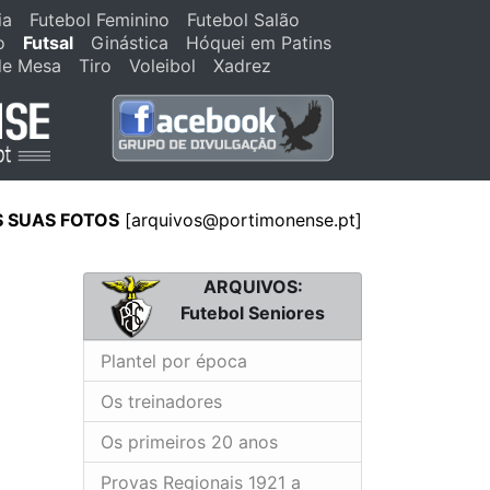
ia
Futebol Feminino
Futebol Salão
o
Futsal
Ginástica
Hóquei em Patins
de Mesa
Tiro
Voleibol
Xadrez
S SUAS FOTOS
[arquivos@portimonense.pt]
ARQUIVOS:
Futebol Seniores
Plantel por época
Os treinadores
Os primeiros 20 anos
Provas Regionais 1921 a