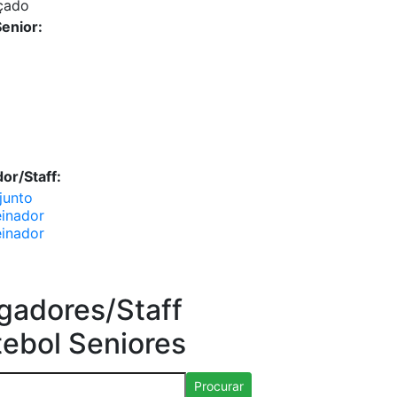
çado
enior:
or/Staff:
junto
inador
inador
gadores/Staff
tebol Seniores
Procurar