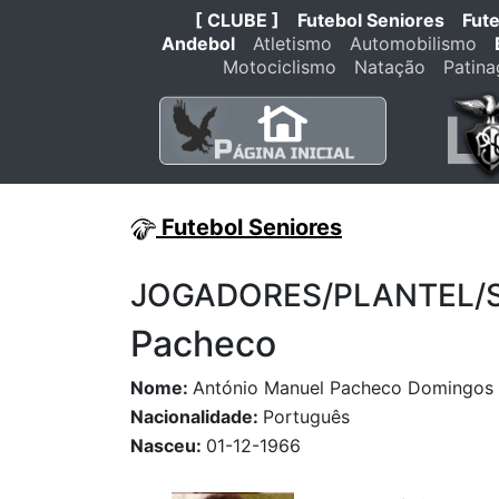
[ CLUBE ]
Futebol Seniores
Fut
Andebol
Atletismo
Automobilismo
Motociclismo
Natação
Patin
Futebol Seniores
JOGADORES/PLANTEL/STA
Pacheco
Nome:
António Manuel Pacheco Domingos
Nacionalidade:
Português
Nasceu:
01-12-1966