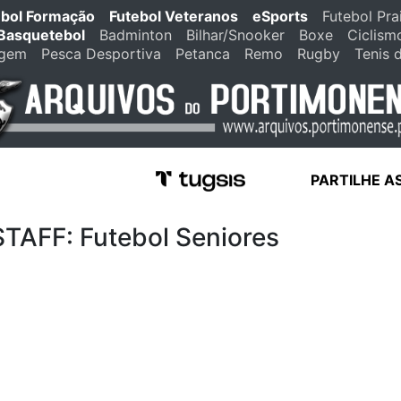
ebol Formação
Futebol Veteranos
eSports
Futebol Pra
Basquetebol
Badminton
Bilhar/Snooker
Boxe
Ciclism
agem
Pesca Desportiva
Petanca
Remo
Rugby
Tenis 
PARTILHE A
FF: Futebol Seniores