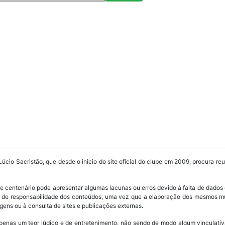
Lúcio Sacristão, que desde o inicio do site oficial do clube em 2009, procura re
ube centenário pode apresentar algumas lacunas ou erros devido à falta de dados 
os de responsabilidade dos conteúdos, uma vez que a elaboração dos mesmos m
ens ou à consulta de sites e publicações externas.
penas um teor lúdico e de entretenimento, não sendo de modo algum vinculativ