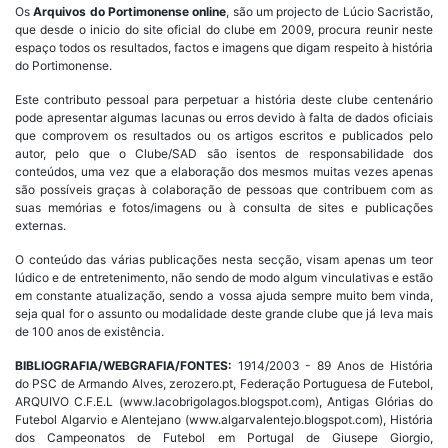
Os
Arquivos do Portimonense online
, são um projecto de Lúcio Sacristão,
que desde o inicio do site oficial do clube em 2009, procura reunir neste
espaço todos os resultados, factos e imagens que digam respeito à história
do Portimonense.
Este contributo pessoal para perpetuar a história deste clube centenário
pode apresentar algumas lacunas ou erros devido à falta de dados oficiais
que comprovem os resultados ou os artigos escritos e publicados pelo
autor, pelo que o Clube/SAD são isentos de responsabilidade dos
conteúdos, uma vez que a elaboração dos mesmos muitas vezes apenas
são possíveis graças à colaboração de pessoas que contribuem com as
suas memórias e fotos/imagens ou à consulta de sites e publicações
externas.
O conteúdo das várias publicações nesta secção, visam apenas um teor
lúdico e de entretenimento, não sendo de modo algum vinculativas e estão
em constante atualização, sendo a vossa ajuda sempre muito bem vinda,
seja qual for o assunto ou modalidade deste grande clube que já leva mais
de 100 anos de existência.
BIBLIOGRAFIA/WEBGRAFIA/FONTES:
1914/2003 - 89 Anos de História
do PSC de Armando Alves, zerozero.pt, Federação Portuguesa de Futebol,
ARQUIVO C.F.E.L (www.lacobrigolagos.blogspot.com), Antigas Glórias do
Futebol Algarvio e Alentejano (www.algarvalentejo.blogspot.com), História
dos Campeonatos de Futebol em Portugal de Giusepe Giorgio,