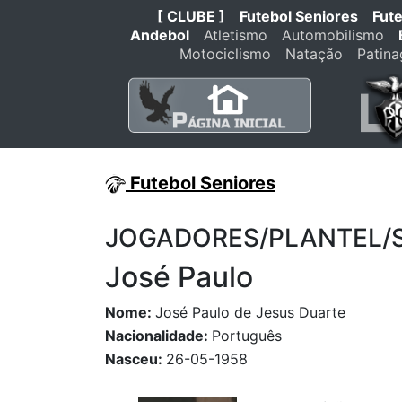
[ CLUBE ]
Futebol Seniores
Fut
Andebol
Atletismo
Automobilismo
Motociclismo
Natação
Patin
Futebol Seniores
JOGADORES/PLANTEL/STA
José Paulo
Nome:
José Paulo de Jesus Duarte
Nacionalidade:
Português
Nasceu:
26-05-1958