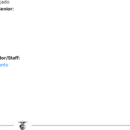
çado
enior:
or/Staff:
unto