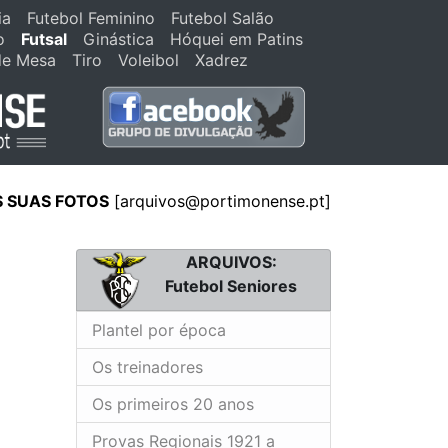
ia
Futebol Feminino
Futebol Salão
o
Futsal
Ginástica
Hóquei em Patins
de Mesa
Tiro
Voleibol
Xadrez
S SUAS FOTOS
[arquivos@portimonense.pt]
ARQUIVOS:
Futebol Seniores
Plantel por época
Os treinadores
Os primeiros 20 anos
Provas Regionais 1921 a