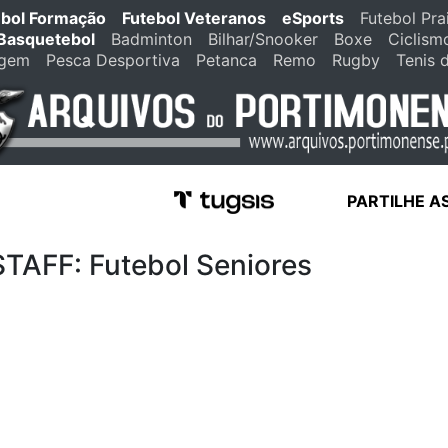
ebol Formação
Futebol Veteranos
eSports
Futebol Pra
Basquetebol
Badminton
Bilhar/Snooker
Boxe
Ciclism
agem
Pesca Desportiva
Petanca
Remo
Rugby
Tenis 
PARTILHE A
FF: Futebol Seniores