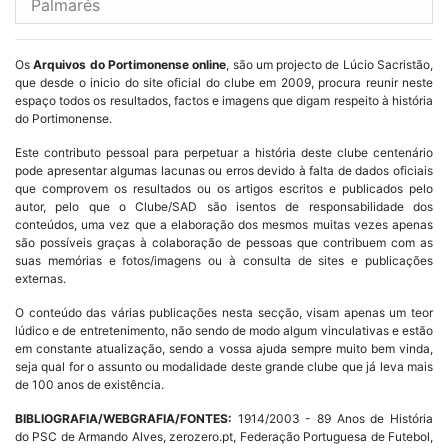
Palmarés
Os
Arquivos do Portimonense online
, são um projecto de Lúcio Sacristão,
que desde o inicio do site oficial do clube em 2009, procura reunir neste
espaço todos os resultados, factos e imagens que digam respeito à história
do Portimonense.
Este contributo pessoal para perpetuar a história deste clube centenário
pode apresentar algumas lacunas ou erros devido à falta de dados oficiais
que comprovem os resultados ou os artigos escritos e publicados pelo
autor, pelo que o Clube/SAD são isentos de responsabilidade dos
conteúdos, uma vez que a elaboração dos mesmos muitas vezes apenas
são possíveis graças à colaboração de pessoas que contribuem com as
suas memórias e fotos/imagens ou à consulta de sites e publicações
externas.
O conteúdo das várias publicações nesta secção, visam apenas um teor
lúdico e de entretenimento, não sendo de modo algum vinculativas e estão
em constante atualização, sendo a vossa ajuda sempre muito bem vinda,
seja qual for o assunto ou modalidade deste grande clube que já leva mais
de 100 anos de existência.
BIBLIOGRAFIA/WEBGRAFIA/FONTES:
1914/2003 - 89 Anos de História
do PSC de Armando Alves, zerozero.pt, Federação Portuguesa de Futebol,