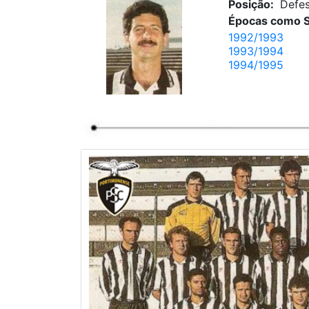
Posição:
Defe
Épocas como S
1992/1993
1993/1994
1994/1995