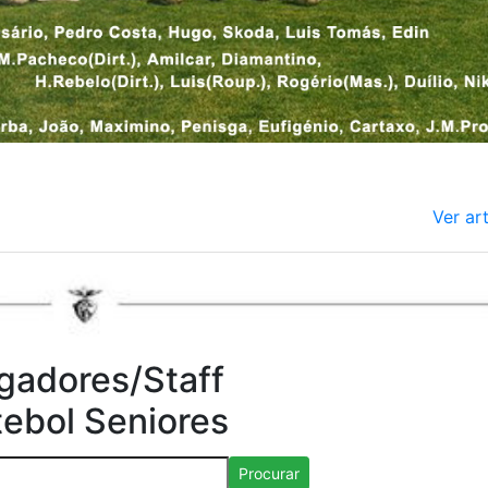
Ver ar
gadores/Staff
tebol Seniores
Procurar