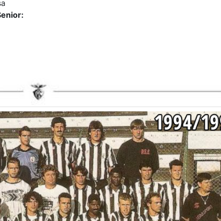
sa
enior: