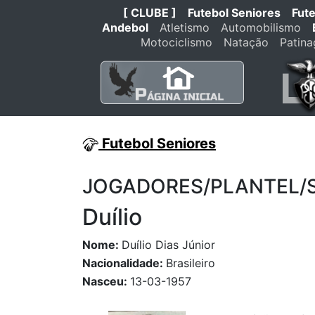
[ CLUBE ]
Futebol Seniores
Fut
Andebol
Atletismo
Automobilismo
Motociclismo
Natação
Patin
Futebol Seniores
JOGADORES/PLANTEL/STA
Duílio
Nome:
Duílio Dias Júnior
Nacionalidade:
Brasileiro
Nasceu:
13-03-1957