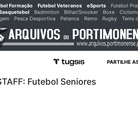
ebol Formação
Futebol Veteranos
eSports
Futebol Pra
Basquetebol
Badminton
Bilhar/Snooker
Boxe
Ciclism
agem
Pesca Desportiva
Petanca
Remo
Rugby
Tenis 
PARTILHE A
FF: Futebol Seniores