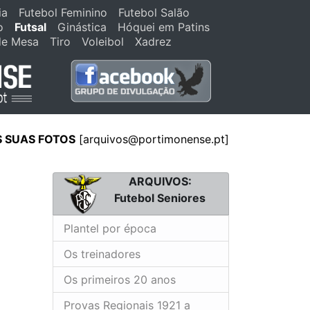
ia
Futebol Feminino
Futebol Salão
o
Futsal
Ginástica
Hóquei em Patins
de Mesa
Tiro
Voleibol
Xadrez
S SUAS FOTOS
[arquivos@portimonense.pt]
ARQUIVOS:
Futebol Seniores
Plantel por época
Os treinadores
Os primeiros 20 anos
Provas Regionais 1921 a