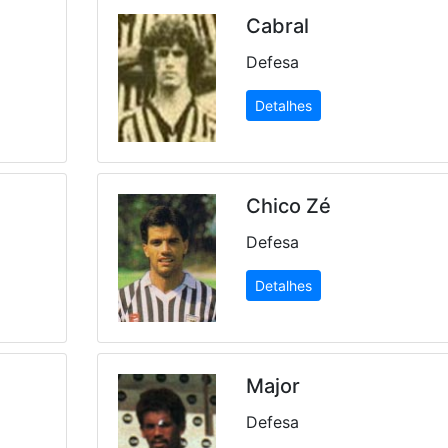
Cabral
Defesa
Detalhes
Chico Zé
Defesa
Detalhes
Major
Defesa