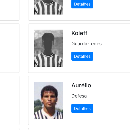
Detalhes
Koleff
Guarda-redes
Detalhes
Aurélio
Defesa
Detalhes