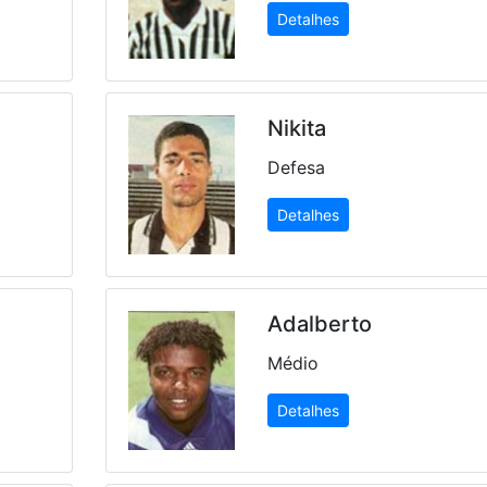
Detalhes
Nikita
Defesa
Detalhes
Adalberto
Médio
Detalhes