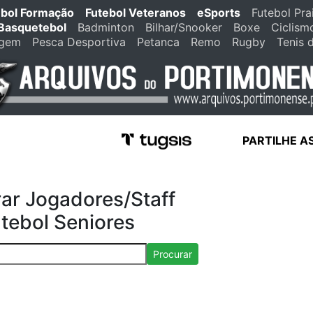
ebol Formação
Futebol Veteranos
eSports
Futebol Pra
Basquetebol
Badminton
Bilhar/Snooker
Boxe
Ciclism
agem
Pesca Desportiva
Petanca
Remo
Rugby
Tenis 
PARTILHE A
ar Jogadores/Staff
tebol Seniores
Procurar