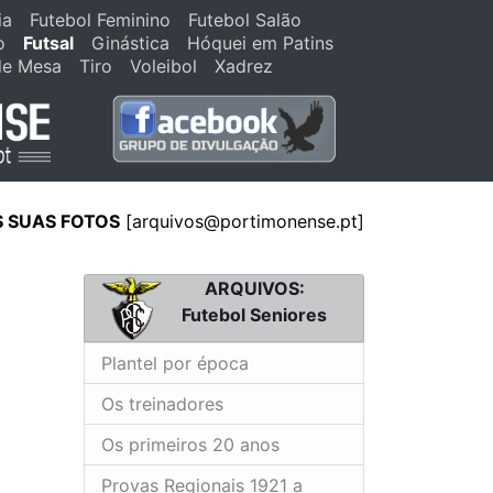
ia
Futebol Feminino
Futebol Salão
o
Futsal
Ginástica
Hóquei em Patins
de Mesa
Tiro
Voleibol
Xadrez
S SUAS FOTOS
[arquivos@portimonense.pt]
ARQUIVOS:
Futebol Seniores
Plantel por época
Os treinadores
Os primeiros 20 anos
Provas Regionais 1921 a