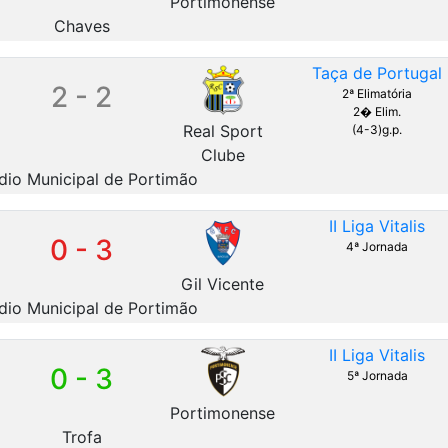
Portimonense
Chaves
Taça de Portugal
2 - 2
2ª Elimatória
2� Elim.
Real Sport
(4-3)g.p.
Clube
dio Municipal de Portimão
II Liga Vitalis
0 - 3
4ª Jornada
Gil Vicente
dio Municipal de Portimão
II Liga Vitalis
0 - 3
5ª Jornada
Portimonense
Trofa