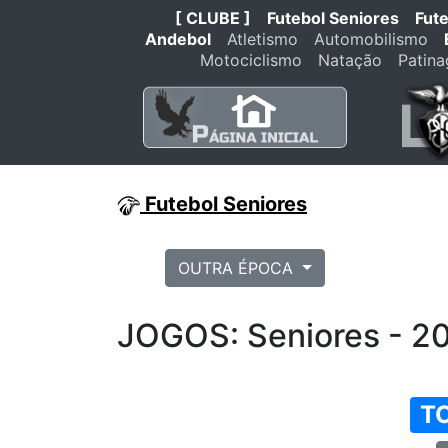
[ CLUBE ]
Futebol Seniores
Fut
Andebol
Atletismo
Automobilismo
Motociclismo
Natação
Patin
Futebol Seniores
OUTRA ÉPOCA
JOGOS: Seniores - 2
T