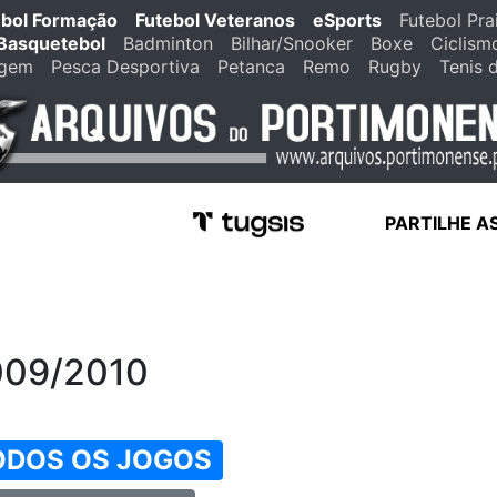
ebol Formação
Futebol Veteranos
eSports
Futebol Pra
Basquetebol
Badminton
Bilhar/Snooker
Boxe
Ciclism
agem
Pesca Desportiva
Petanca
Remo
Rugby
Tenis 
PARTILHE A
009/2010
ODOS OS JOGOS