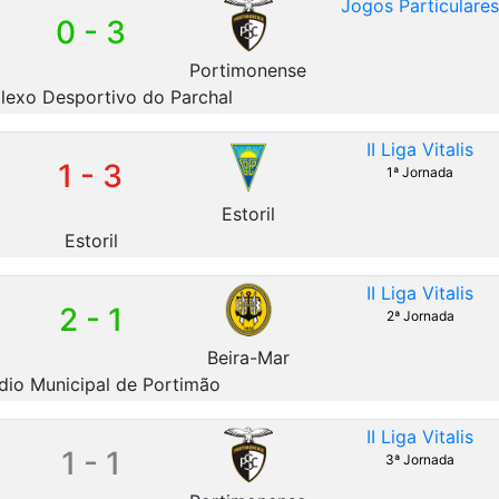
Jogos Particulare
0 - 3
Portimonense
exo Desportivo do Parchal
II Liga Vitalis
1 - 3
1ª Jornada
Estoril
Estoril
II Liga Vitalis
2 - 1
2ª Jornada
Beira-Mar
dio Municipal de Portimão
II Liga Vitalis
1 - 1
3ª Jornada