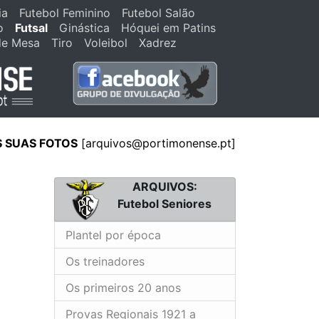
ia
Futebol Feminino
Futebol Salão
o
Futsal
Ginástica
Hóquei em Patins
de Mesa
Tiro
Voleibol
Xadrez
S SUAS FOTOS
[arquivos@portimonense.pt]
ARQUIVOS:
Futebol Seniores
Plantel por época
Os treinadores
Os primeiros 20 anos
Provas Regionais 1921 a