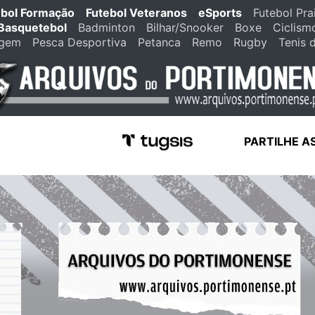
ebol Formação
Futebol Veteranos
eSports
Futebol Pra
Basquetebol
Badminton
Bilhar/Snooker
Boxe
Ciclism
agem
Pesca Desportiva
Petanca
Remo
Rugby
Tenis 
PARTILHE A