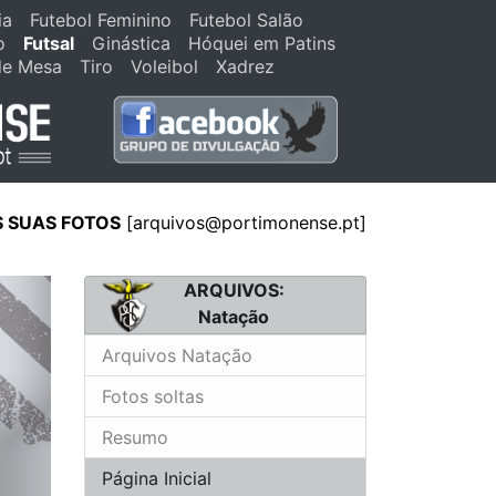
ia
Futebol Feminino
Futebol Salão
o
Futsal
Ginástica
Hóquei em Patins
de Mesa
Tiro
Voleibol
Xadrez
S SUAS FOTOS
[arquivos@portimonense.pt]
ARQUIVOS:
Natação
Arquivos Natação
Fotos soltas
Resumo
Página Inicial