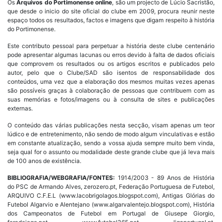
Os
Arquivos do Portimonense online
, são um projecto de Lúcio Sacristão,
que desde o inicio do site oficial do clube em 2009, procura reunir neste
espaço todos os resultados, factos e imagens que digam respeito à história
do Portimonense.
Este contributo pessoal para perpetuar a história deste clube centenário
pode apresentar algumas lacunas ou erros devido à falta de dados oficiais
que comprovem os resultados ou os artigos escritos e publicados pelo
autor, pelo que o Clube/SAD são isentos de responsabilidade dos
conteúdos, uma vez que a elaboração dos mesmos muitas vezes apenas
são possíveis graças à colaboração de pessoas que contribuem com as
suas memórias e fotos/imagens ou à consulta de sites e publicações
externas.
O conteúdo das várias publicações nesta secção, visam apenas um teor
lúdico e de entretenimento, não sendo de modo algum vinculativas e estão
em constante atualização, sendo a vossa ajuda sempre muito bem vinda,
seja qual for o assunto ou modalidade deste grande clube que já leva mais
de 100 anos de existência.
BIBLIOGRAFIA/WEBGRAFIA/FONTES:
1914/2003 - 89 Anos de História
do PSC de Armando Alves, zerozero.pt, Federação Portuguesa de Futebol,
ARQUIVO C.F.E.L (www.lacobrigolagos.blogspot.com), Antigas Glórias do
Futebol Algarvio e Alentejano (www.algarvalentejo.blogspot.com), História
dos Campeonatos de Futebol em Portugal de Giusepe Giorgio,