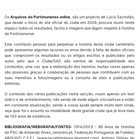
Os
Arquivos do Portimonense online
, são um projecto de Lúcio Sacristão,
que desde o inicio do site oficial do clube em 2009, procura reunir neste
espaço todos os resultados, factos e imagens que digam respeito à história
do Portimonense.
Este contributo pessoal para perpetuar a história deste clube centenário
pode apresentar algumas lacunas ou erros devido à falta de dados oficiais
que comprovem os resultados ou os artigos escritos e publicados pelo
autor, pelo que o Clube/SAD são isentos de responsabilidade dos
conteúdos, uma vez que a elaboração dos mesmos muitas vezes apenas
são possíveis graças à colaboração de pessoas que contribuem com as
suas memórias e fotos/imagens ou à consulta de sites e publicações
externas.
O conteúdo das várias publicações nesta secção, visam apenas um teor
lúdico e de entretenimento, não sendo de modo algum vinculativas e estão
em constante atualização, sendo a vossa ajuda sempre muito bem vinda,
seja qual for o assunto ou modalidade deste grande clube que já leva mais
de 100 anos de existência.
BIBLIOGRAFIA/WEBGRAFIA/FONTES:
1914/2003 - 89 Anos de História
do PSC de Armando Alves, zerozero.pt, Federação Portuguesa de Futebol,
ARQUIVO C.F.E.L (www.lacobrigolagos.blogspot.com), Antigas Glórias do