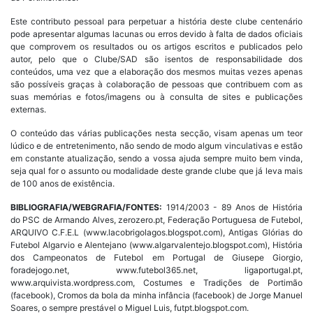
Este contributo pessoal para perpetuar a história deste clube centenário
pode apresentar algumas lacunas ou erros devido à falta de dados oficiais
que comprovem os resultados ou os artigos escritos e publicados pelo
autor, pelo que o Clube/SAD são isentos de responsabilidade dos
conteúdos, uma vez que a elaboração dos mesmos muitas vezes apenas
são possíveis graças à colaboração de pessoas que contribuem com as
suas memórias e fotos/imagens ou à consulta de sites e publicações
externas.
O conteúdo das várias publicações nesta secção, visam apenas um teor
lúdico e de entretenimento, não sendo de modo algum vinculativas e estão
em constante atualização, sendo a vossa ajuda sempre muito bem vinda,
seja qual for o assunto ou modalidade deste grande clube que já leva mais
de 100 anos de existência.
BIBLIOGRAFIA/WEBGRAFIA/FONTES:
1914/2003 - 89 Anos de História
do PSC de Armando Alves, zerozero.pt, Federação Portuguesa de Futebol,
ARQUIVO C.F.E.L (www.lacobrigolagos.blogspot.com), Antigas Glórias do
Futebol Algarvio e Alentejano (www.algarvalentejo.blogspot.com), História
dos Campeonatos de Futebol em Portugal de Giusepe Giorgio,
foradejogo.net, www.futebol365.net, ligaportugal.pt,
www.arquivista.wordpress.com, Costumes e Tradições de Portimão
(facebook), Cromos da bola da minha infância (facebook) de Jorge Manuel
Soares, o sempre prestável o Miguel Luis, futpt.blogspot.com.