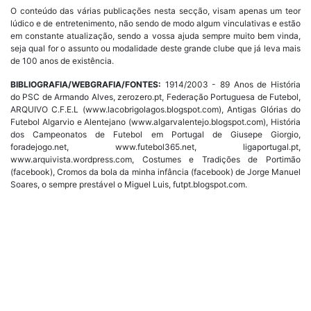
O conteúdo das várias publicações nesta secção, visam apenas um teor
lúdico e de entretenimento, não sendo de modo algum vinculativas e estão
em constante atualização, sendo a vossa ajuda sempre muito bem vinda,
seja qual for o assunto ou modalidade deste grande clube que já leva mais
de 100 anos de existência.
BIBLIOGRAFIA/WEBGRAFIA/FONTES:
1914/2003 - 89 Anos de História
do PSC de Armando Alves, zerozero.pt, Federação Portuguesa de Futebol,
ARQUIVO C.F.E.L (www.lacobrigolagos.blogspot.com), Antigas Glórias do
Futebol Algarvio e Alentejano (www.algarvalentejo.blogspot.com), História
dos Campeonatos de Futebol em Portugal de Giusepe Giorgio,
foradejogo.net, www.futebol365.net, ligaportugal.pt,
www.arquivista.wordpress.com, Costumes e Tradições de Portimão
(facebook), Cromos da bola da minha infância (facebook) de Jorge Manuel
Soares, o sempre prestável o Miguel Luis, futpt.blogspot.com.