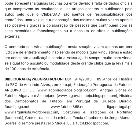
pode apresentar algumas lacunas ou erros devido à falta de dados oficiais
que comprovem os resultados ou os artigos escritos e publicados pelo
autor, pelo que o Clube/SAD são isentos de responsabilidade dos
conteúdos, uma vez que a elaboração dos mesmos muitas vezes apenas
são possíveis graças à colaboração de pessoas que contribuem com as
suas memórias e fotos/imagens ou à consulta de sites e publicações
externas.
O conteúdo das várias publicações nesta secção, visam apenas um teor
lúdico e de entretenimento, não sendo de modo algum vinculativas e estão
em constante atualização, sendo a vossa ajuda sempre muito bem vinda,
seja qual for o assunto ou modalidade deste grande clube que já leva mais
de 100 anos de existência.
BIBLIOGRAFIA/WEBGRAFIA/FONTES:
1914/2003 - 89 Anos de História
do PSC de Armando Alves, zerozero.pt, Federação Portuguesa de Futebol,
ARQUIVO C.F.E.L (www.lacobrigolagos.blogspot.com), Antigas Glórias do
Futebol Algarvio e Alentejano (www.algarvalentejo.blogspot.com), História
dos Campeonatos de Futebol em Portugal de Giusepe Giorgio,
foradejogo.net, www.futebol365.net, ligaportugal.pt,
www.arquivista.wordpress.com, Costumes e Tradições de Portimão
(facebook), Cromos da bola da minha infância (facebook) de Jorge Manuel
Soares, o sempre prestável o Miguel Luis, futpt.blogspot.com.