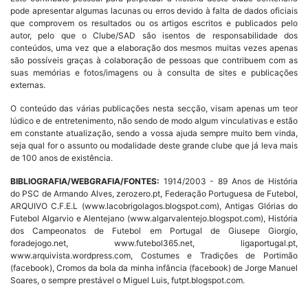
pode apresentar algumas lacunas ou erros devido à falta de dados oficiais
que comprovem os resultados ou os artigos escritos e publicados pelo
autor, pelo que o Clube/SAD são isentos de responsabilidade dos
conteúdos, uma vez que a elaboração dos mesmos muitas vezes apenas
são possíveis graças à colaboração de pessoas que contribuem com as
suas memórias e fotos/imagens ou à consulta de sites e publicações
externas.
O conteúdo das várias publicações nesta secção, visam apenas um teor
lúdico e de entretenimento, não sendo de modo algum vinculativas e estão
em constante atualização, sendo a vossa ajuda sempre muito bem vinda,
seja qual for o assunto ou modalidade deste grande clube que já leva mais
de 100 anos de existência.
BIBLIOGRAFIA/WEBGRAFIA/FONTES:
1914/2003 - 89 Anos de História
do PSC de Armando Alves, zerozero.pt, Federação Portuguesa de Futebol,
ARQUIVO C.F.E.L (www.lacobrigolagos.blogspot.com), Antigas Glórias do
Futebol Algarvio e Alentejano (www.algarvalentejo.blogspot.com), História
dos Campeonatos de Futebol em Portugal de Giusepe Giorgio,
foradejogo.net, www.futebol365.net, ligaportugal.pt,
www.arquivista.wordpress.com, Costumes e Tradições de Portimão
(facebook), Cromos da bola da minha infância (facebook) de Jorge Manuel
Soares, o sempre prestável o Miguel Luis, futpt.blogspot.com.